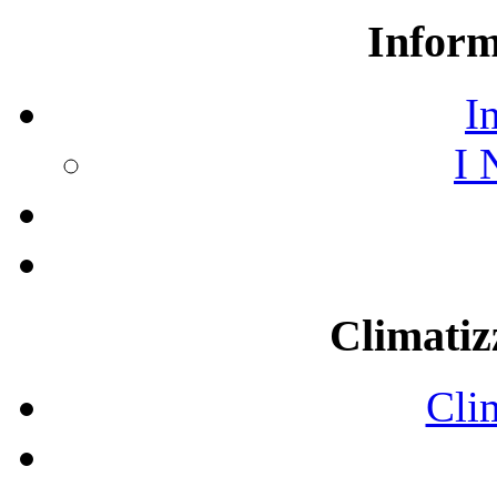
Inform
I
I 
Climatiz
Cli